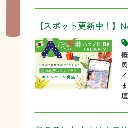
【スポット更新中！】NATUR
概
イ
ま
壇