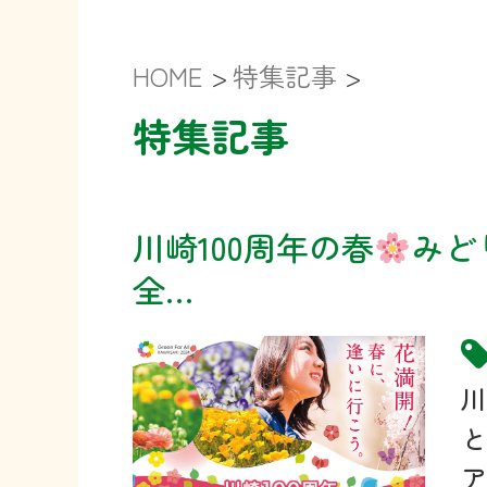
HOME
>
特集記事
>
特集記事
川崎100周年の春
みど
全…
川
と