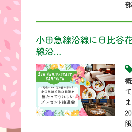
部
小田急線沿線に日比谷花
線沿…
概
て
ま
2
限