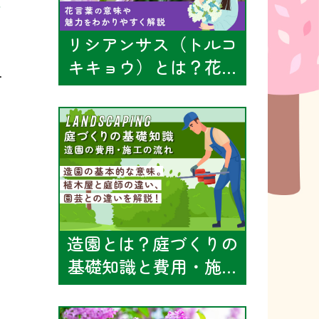
ト
リシアンサス（トルコ
キキョウ）とは？花…
ー
n
月
造園とは？庭づくりの
基礎知識と費用・施…