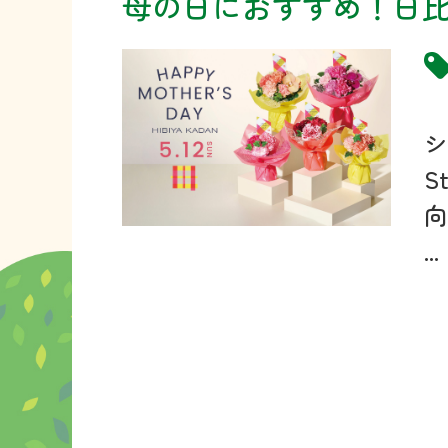
母の日におすすめ！日
シ
S
向
...