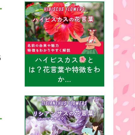
5
ハイビスカス
と
は？花言葉や特徴をわ
か…