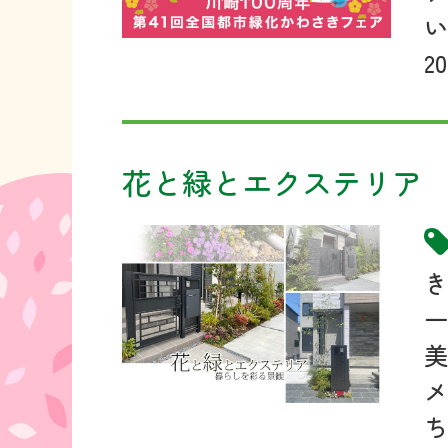
い
2
花と緑とエクステリア
メ