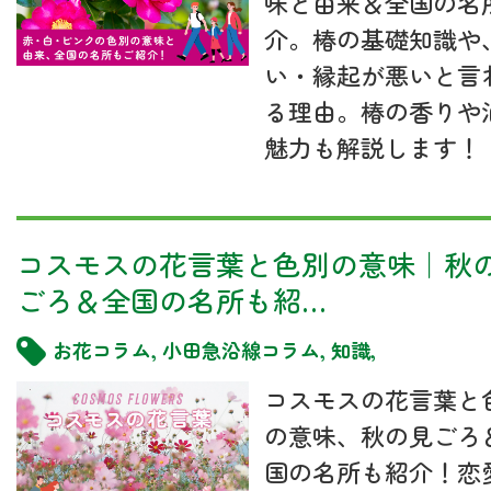
味と由来＆全国の名
介。椿の基礎知識や
い・縁起が悪いと言
る理由。椿の香りや
魅力も解説します！
コスモスの花言葉と色別の意味｜秋
ごろ＆全国の名所も紹…
お花コラム
,
小田急沿線コラム
,
知識
,
コスモスの花言葉と
の意味、秋の見ごろ
国の名所も紹介！恋