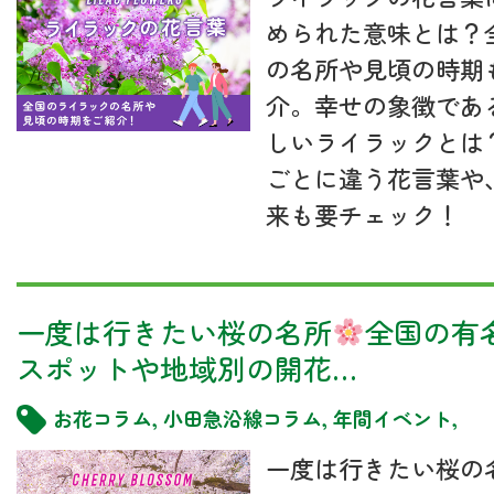
められた意味とは？
の名所や見頃の時期
介。幸せの象徴であ
しいライラックとは
ごとに違う花言葉や
来も要チェック！
一度は行きたい桜の名所
全国の有
スポットや地域別の開花…
お花コラム
,
小田急沿線コラム
,
年間イベント
,
一度は行きたい桜の