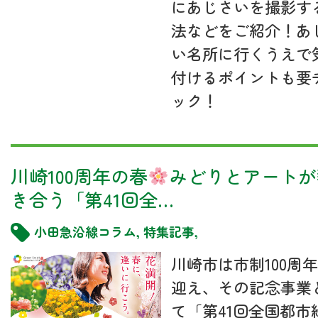
にあじさいを撮影す
法などをご紹介！あ
い名所に行くうえで
付けるポイントも要
ック！
川崎100周年の春
みどりとアートが
き合う「第41回全…
小田急沿線コラム
,
特集記事
,
川崎市は市制100周
迎え、その記念事業
て「第41回全国都市