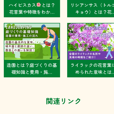
ハイビスカス
とは？
リシアンサス（トル
花言葉や特徴をわか…
キョウ）とは？花
造園とは？庭づくりの基
ライラックの花言葉
礎知識と費用・施…
められた意味とは
関連リンク