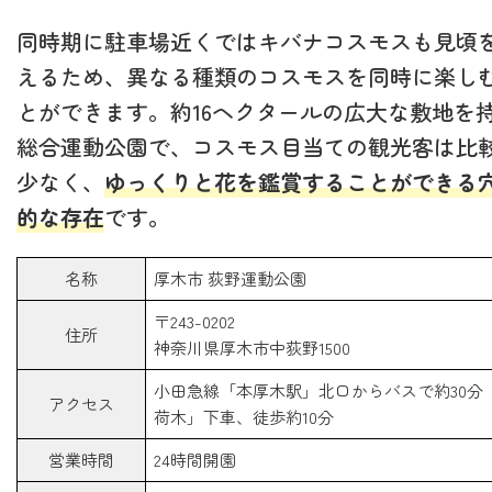
同時期に駐車場近くではキバナコスモスも見頃
えるため、異なる種類のコスモスを同時に楽し
とができます。約16ヘクタールの広大な敷地を
総合運動公園で、コスモス目当ての観光客は比
少なく、
ゆっくりと花を鑑賞することができる
的な存在
です。
名称
厚木市 荻野運動公園
〒243-0202
住所
神奈川県厚木市中荻野1500
小田急線「本厚木駅」北口からバスで約30分
アクセス
荷木」下車、徒歩約10分
営業時間
24時間開園