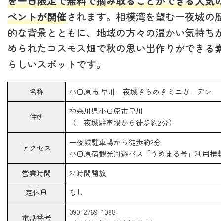
を一日限定で無料で摘み取ることができる人気
ベントが開催
されます。相模湾を望む一夜城の
的な背景とともに、地域の方々の温かい気持ち
められたコスモス畑で秋の思い出作りができる
らしいスポットです。
名称
小田原市 早川一夜城きらめきミニガーデン
神奈川県小田原市早川
住所
（一夜城駐車場から徒歩約2分）
一夜城駐車場から徒歩約2分
アクセス
小田原宿観光回遊バス「うめまる号」利用推
営業時間
24時間開放
定休日
なし
090-2769-1088
電話番号