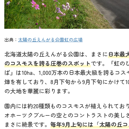
出典：
太陽の丘えんがる公園虹の広場
北海道太陽の丘えんがる公園は、まさに
日本最
のコスモスを誇る圧巻のスポット
です。『虹の
ば』は10ha、1,000万本の日本最大級を誇るコス
畑を有しており、8月下旬から9月下旬にかけて10
の大地を華麗に彩ります。
園内には約20種類ものコスモスが植えられてお
オホーツクブルーの空とのコントラストの美し
まさに絶景です。
毎年9月上旬には「太陽の丘コ