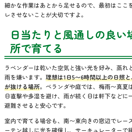
細かな作業はあとから足せるので、最初はここ
レさせないことが大切ですよ。
日当たりと風通しの良い
所で育てる
ラベンダーは乾いた空気と強い光を好み、蒸れ
雨を嫌います。
理想は1日5〜6時間以上の日照と
が抜ける場所
。ベランダや庭では、梅雨〜真夏
日直撃や多湿を避け、雨が続く日は軒下などに
避難させると安心です。
室内で育てる場合も、南〜東向きの窓辺でレー
ーテン越しに光を確保し、サーキュレーターで