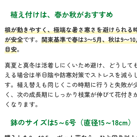
植え付けは、春か秋がおすすめ
根が動きやすく、極端な暑さ寒さを避けられる
が安全
です。
関東基準で春は3〜5月、秋は9〜1
目安
。
真夏と真冬は活着しにくいため避け、どうして
える場合は半日陰や防寒対策でストレスを減ら
す。植え替えも同じくこの時期に行うと失敗が
く、次の成長期にしっかり枝葉が伸びて花付き
くなります。
鉢のサイズは5～6号（直径15～18cm）