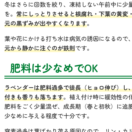
冬はさらに回数を絞り、凍結しない午前中に少
を。
常にしっとりさせると根腐れ・下葉の黄変
元の黒ずみが出やすくなります
。
葉や花にかける打ち水は病気の誘因になるので
元から静かに注ぐのが鉄則
です。
肥料は少なめでOK
ラベンダーは肥料過多で徒長（ヒョロ伸び）し
付きも香りも落ちます
。植え付け時に緩効性の
肥料をごく少量混ぜ、成長期（春と初秋）に追
少なめに与える程度で十分です。
窒素過多は葉ばかり茂る原因なので、リン・カ