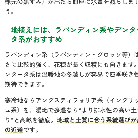
株元の黒ずみ）が出たら即座に水量を減らしま
う。
地植えには、ラバンディン系やデンタ
タ系がおすすめ
ラバンディン系（ラバンディン・グロッソ等）
さに比較的強く、花穂が長く収穫にも向きます
ンタータ系は温暖地の冬越しが容易で四季咲き
期待できます。
寒冷地ならアングスティフォリア系（イングリ
ュ系）を、暖地で多湿なら“より排水性の高い土
り”と高畝を徹底。
地域と土質に合う系統選びが
の近道
です。