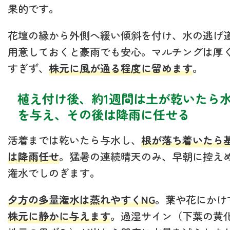
果的です。
花壇の縁から外側へ緩い傾斜を付け、水の逃げ
用意しておくと豪雨でも安心。マルチングは厚
すぎず、
株元に風が通る程度に留めます
。
植え付け後、約1週間は土が乾いたら
を与え、その後は降雨に任せる
活着までは乾いたら与水し、
根が落ち着いたら
は降雨任せ
。猛暑の連続晴天のみ、早朝に控え
潅水でしのぎます。
夕方の多量潅水は蒸れやすくNG
。葉や花にかけ
株元に静かに与えます
。過湿サイン（下葉の黄