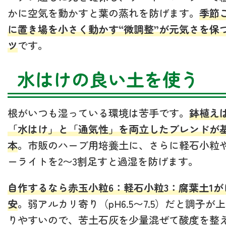
かに空気を動かすと葉の蒸れを防げます。
季節
に置き場を小さく動かす“微調整”が元気さを保
ツ
です。
水はけの良い土を使う
根がいつも湿っている環境は苦手です。
鉢植え
「水はけ」と「通気性」を両立したブレンドが
本
。市販のハーブ用培養土に、さらに軽石小粒
ーライトを2〜3割足すと過湿を防げます。
自作するなら赤玉小粒6：軽石小粒3：腐葉土1が
安
。弱アルカリ寄り（pH6.5〜7.5）だと調子が
りやすいので、苦土石灰を少量混ぜて酸度を整