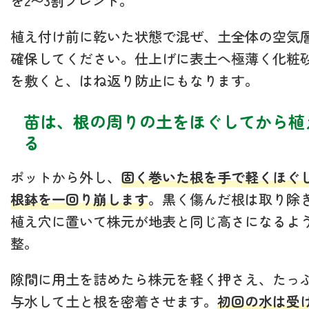
を2〜3割ブレンド。
植え付け前に乾いた状態で混ぜ、土全体の空気
確保してください。仕上げに表土へ極薄く化粧
を敷くと、はね返り防止にもなります。
苗は、根の周りの土をほぐしてから植
る
ポットから外し、
固く巻いた根を手で軽くほぐ
根鉢を一回り崩します
。黒く傷んだ根は取り除
植え穴に置いて株元が地表と同じ高さになるよ
整。
隙間に用土を詰めたら株元を軽く押さえ、たっ
与水して土と根を密着させます。
初回の水は受