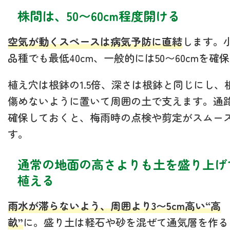
株間は、50〜60cm程度開ける
空気が動くスペースは病気予防に直結
します。
品種でも最低40cm、一般的には50〜60cmを確
植え穴は根鉢の1.5倍、深さは根鉢と同じにし、
傷めないように置いて周囲の土で支えます。通
確保しておくと、梅雨時の点検や剪定がスムー
す。
通常の地面の高さよりも土を盛り上げ
植える
雨水が滞らないよう、周囲より3〜5cm高い“高
畝”
に。盛り土は軽石や砂を混ぜて通気層を作る