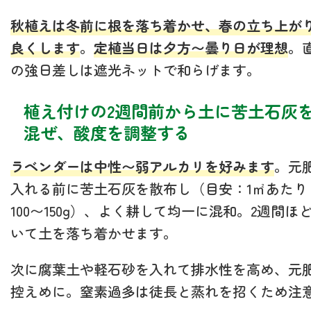
秋植えは冬前に根を落ち着かせ、春の立ち上が
良くします
。
定植当日は夕方〜曇り日が理想
。
の強日差しは遮光ネットで和らげます。
植え付けの2週間前から土に苦土石灰
混ぜ、酸度を調整する
ラベンダーは中性〜弱アルカリを好みます
。元
入れる前に苦土石灰を散布し（目安：1㎡あたり
100〜150g）、よく耕して均一に混和。2週間ほ
いて土を落ち着かせます。
次に腐葉土や軽石砂を入れて排水性を高め、元
控えめに。窒素過多は徒長と蒸れを招くため注