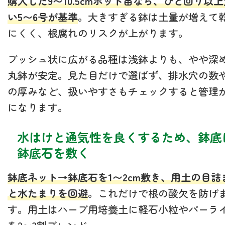
購入した9〜10.5cmポット苗なら、ひと回り以
い5〜6号が基準
。大きすぎる鉢は土量が増えて
にくく、根腐れのリスクが上がります。
ブッシュ状に広がる品種は浅鉢よりも、やや深
丸鉢が安定。見た目だけで選ばず、排水穴の数
の厚みなど、扱いやすさもチェックすると管理
になります。
水はけと通気性を良くするため、鉢底
鉢底石を敷く
鉢底ネット→鉢底石を1〜2cm敷き、用土の目詰
と水たまりを回避
。これだけで根の酸欠を防げ
す。用土はハーブ用培養土に軽石小粒やパーラ