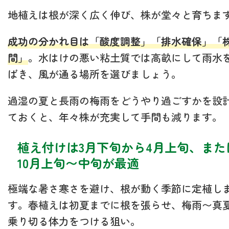
地植えは根が深く広く伸び、株が堂々と育ちま
成功の分かれ目は「酸度調整」「排水確保」「
間」
。水はけの悪い粘土質では高畝にして雨水
ばき、風が通る場所を選びましょう。
過湿の夏と長雨の梅雨をどうやり過ごすかを設
ておくと、年々株が充実して手間も減ります。
植え付けは3月下旬から4月上旬、また
10月上旬〜中旬が最適
極端な暑さ寒さを避け、根が動く季節に定植し
す。春植えは初夏までに根を張らせ、梅雨〜真
乗り切る体力をつける狙い。