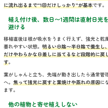
に流れ出るまで“1回だけしっかり”が基本
です。
植え付け後、数日〜1週間は直射日光
避ける
移植直後は根が吸水をうまく行えず、強光と乾
萎れやすい状態。
明るい日陰〜半日陰で養生し
だけやわらかな日差しに当てるなど段階的に戻
す
。
葉がしゃんと立ち、先端が動き出したら通常管
へ。
焦って強光に戻すと葉焼けや蒸れの原因
に
ます。
他の植物と寄せ植えしない