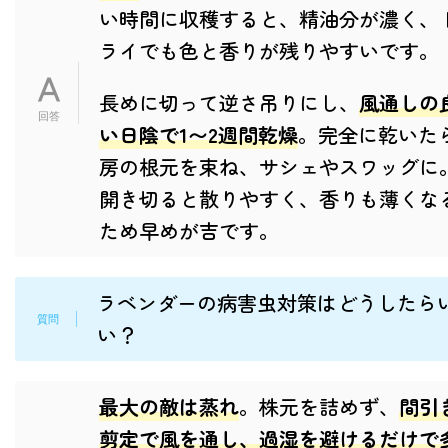
い時間に収穫すると、精油分が濃く、
ライでも色と香りが残りやすいです。
長めに切って逆さ吊りにし、
風通しの
い日陰で1〜2週間乾燥
。完全に乾いた
房の根元を束ね、サシェやスワッグに
開き切ると散りやすく、香りも薄くな
ため早めが吉です。
ラベンダーの病害虫対策はどうしたら
い？
最大の敵は蒸れ
。株元を詰めず、
間引
剪定で風を通し、過湿を避けるだけで