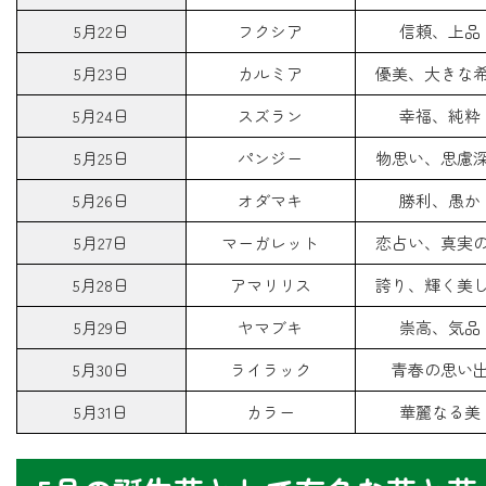
5月22日
フクシア
信頼、上品
5月23日
カルミア
優美、大きな
5月24日
スズラン
幸福、純粋
5月25日
パンジー
物思い、思慮
5月26日
オダマキ
勝利、愚か
5月27日
マーガレット
恋占い、真実
5月28日
アマリリス
誇り、輝く美
5月29日
ヤマブキ
崇高、気品
5月30日
ライラック
青春の思い
5月31日
カラー
華麗なる美