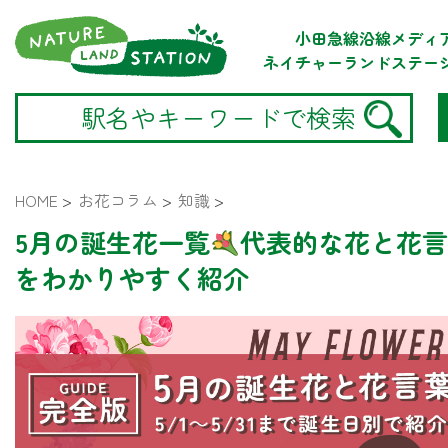
小田急線沿線メディ
ネイチャーランドステー
HOME
>
お花コラム
>
知識
>
5月の誕生花一覧
代表的な花と花言
をわかりやすく紹介