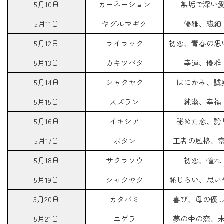
5月10日
カーネーション
無垢で深い
5月11日
ヤグルマギク
優雅、繊細
5月12日
ライラック
初恋、青春の思
5月13日
カキツバタ
幸運、優雅
5月14日
シャクヤク
はにかみ、誠
5月15日
スズラン
純潔、幸福
5月16日
イキシア
秘めた恋、誇
5月17日
ボタン
王者の風格、
5月18日
サクラソウ
初恋、憧れ
5月19日
シャクヤク
恥じらい、思い
5月20日
カタバミ
喜び、母の優
5月21日
ニゲラ
夢の中の恋、