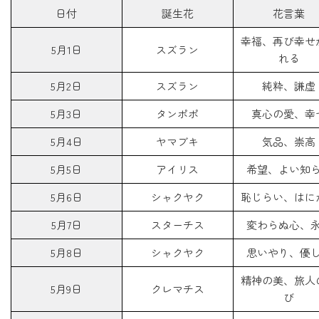
日付
誕生花
花言葉
幸福、再び幸せ
5月1日
スズラン
れる
5月2日
スズラン
純粋、謙虚
5月3日
タンポポ
真心の愛、幸
5月4日
ヤマブキ
気品、崇高
5月5日
アイリス
希望、よい知
5月6日
シャクヤク
恥じらい、はに
5月7日
スターチス
変わらぬ心、
5月8日
シャクヤク
思いやり、優
精神の美、旅人
5月9日
クレマチス
び