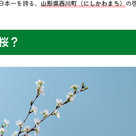
日本一を誇る、
山形県西川町（にしかわまち）
の
桜？