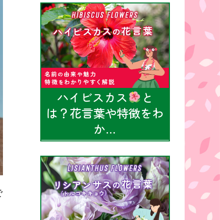
ハイビスカス
と
は？花言葉や特徴をわ
か…
で