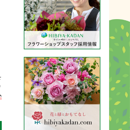
を
り
か