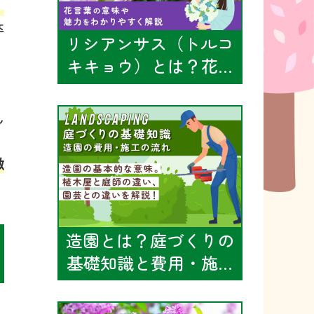
１
卒
リシアンサス（トルコ
キキョウ）とは？花…
、
ん
徴
造園とは？庭づくりの
基礎知識と費用・施…