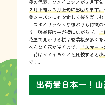
桜の代表、ソメイヨシノが３月下旬
２月下旬～３月上旬に出回ります。
業シーズンにも安定して桜を楽しむ
スタイリッシュな枝ぶりも特徴の
り、啓翁桜は枝が横に広がらず、
上
花屋で見かける桜は啓翁桜が多くを
べんなく花が咲くので、
「スマート
花はソメイヨシノと比較すると
小
です。
出荷量日本一！山