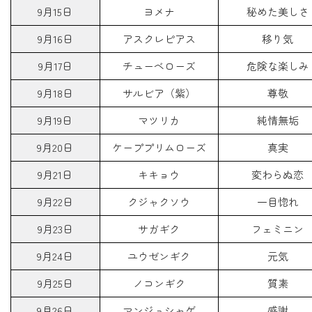
9月15日
ヨメナ
秘めた美しさ
9月16日
アスクレピアス
移り気
9月17日
チューベローズ
危険な楽しみ
9月18日
サルビア（紫）
尊敬
9月19日
マツリカ
純情無垢
9月20日
ケーププリムローズ
真実
9月21日
キキョウ
変わらぬ恋
9月22日
クジャクソウ
一目惚れ
9月23日
サガギク
フェミニン
9月24日
ユウゼンギク
元気
9月25日
ノコンギク
質素
9月26日
マンジュシャゲ
感謝