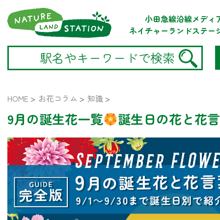
小田急線沿線メディ
ネイチャーランドステー
HOME
>
お花コラム
>
知識
>
9月の誕生花一覧
誕生日の花と花言