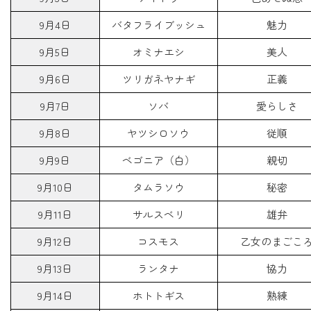
9月4日
バタフライブッシュ
魅力
9月5日
オミナエシ
美人
9月6日
ツリガネヤナギ
正義
9月7日
ソバ
愛らしさ
9月8日
ヤツシロソウ
従順
9月9日
ベゴニア（白）
親切
9月10日
タムラソウ
秘密
9月11日
サルスベリ
雄弁
9月12日
コスモス
乙女のまごこ
9月13日
ランタナ
協力
9月14日
ホトトギス
熟練