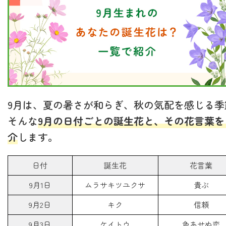
9月は、夏の暑さが和らぎ、秋の気配を感じる季
そんな
9月の日付ごとの誕生花と、その花言葉を
介
します。
日付
誕生花
花言葉
9月1日
ムラサキツユクサ
貴ぶ
9月2日
キク
信頼
9月3日
ケイトウ
色あせぬ恋